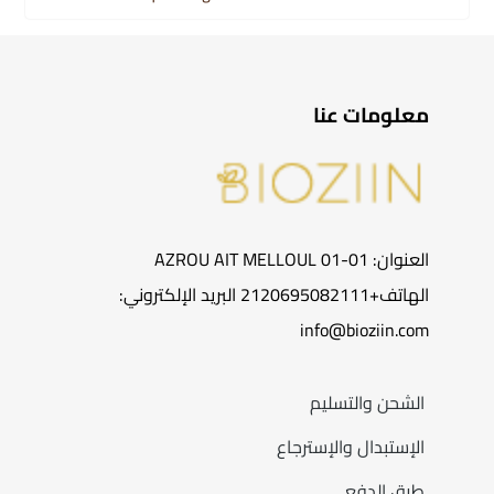
معلومات عنا
العنوان: 01-01 AZROU AIT MELLOUL
الهاتف+2120695082111 البريد الإلكتروني:
info@bioziin.com
الشحن والتسليم
الإستبدال والإسترجاع
طرق الدفع